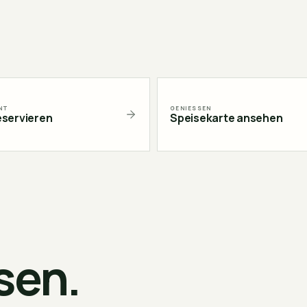
NT
GENIESSEN
eservieren
Speisekarte ansehen
sen.