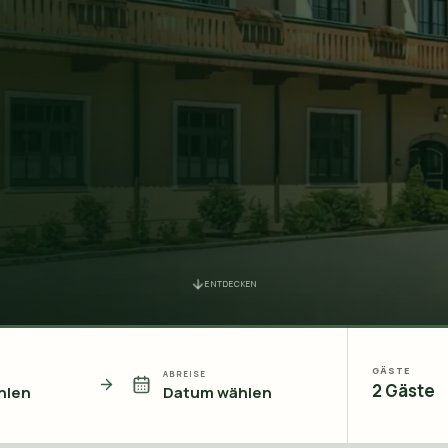
ENTDECKEN
GÄSTE
ABREISE
2
Gäste
hlen
Datum wählen