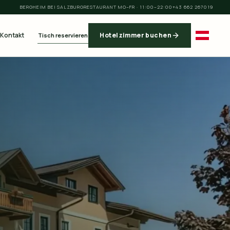
BERGHEIM BEI SALZBURG
RESTAURANT MO–FR · 11:00–22:00
+43 662 267019
Kontakt
Hotelzimmer buchen
Tisch reservieren