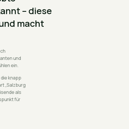
annt – diese
t und macht
ich
manten und
hlen ein.
d die knapp
rt „Salzburg
isende als
spunkt für