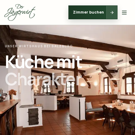
Zimmer buchen
UNSER WIRTSHAUS BEI SALZBURG
Küche mit
Charakter.