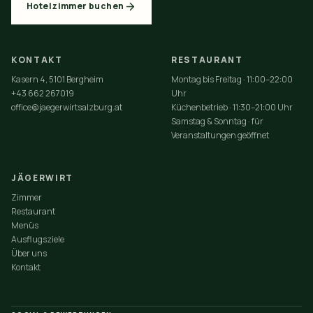
Hotelzimmer buchen
KONTAKT
RESTAURANT
Kasern 4, 5101 Bergheim
Montag bis Freitag · 11:00–22:00
+43 662 267019
Uhr
office@jaegerwirtsalzburg.at
Küchenbetrieb · 11:30–21:00 Uhr
Samstag & Sonntag · für
Veranstaltungen geöffnet
JÄGERWIRT
Zimmer
Restaurant
Menüs
Ausflugsziele
Über uns
Kontakt