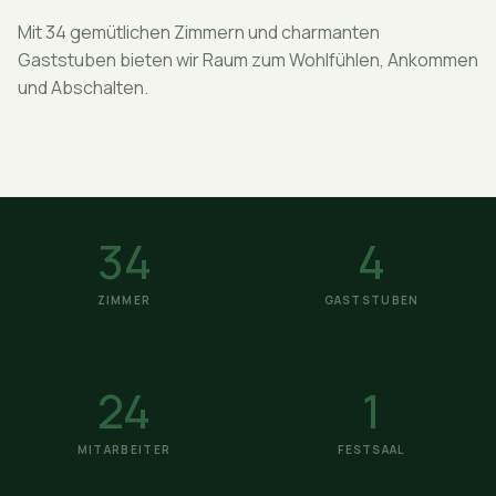
Mit 34 gemütlichen Zimmern und charmanten
Gaststuben bieten wir Raum zum Wohlfühlen, Ankommen
und Abschalten.
34
4
ZIMMER
GASTSTUBEN
24
1
MITARBEITER
FESTSAAL