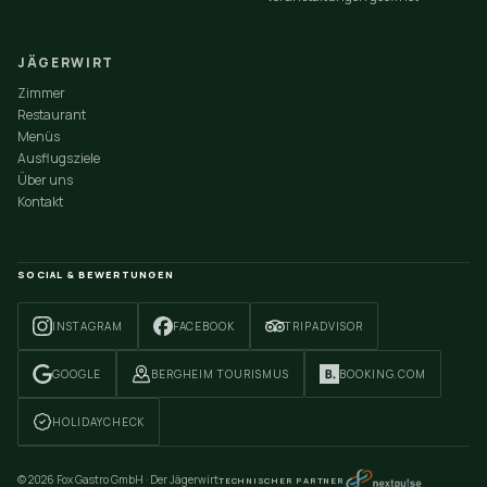
JÄGERWIRT
Zimmer
Restaurant
Menüs
Ausflugsziele
Über uns
Kontakt
SOCIAL & BEWERTUNGEN
INSTAGRAM
FACEBOOK
TRIPADVISOR
GOOGLE
BERGHEIM TOURISMUS
BOOKING.COM
HOLIDAYCHECK
©
2026
Fox Gastro GmbH · Der Jägerwirt
TECHNISCHER PARTNER