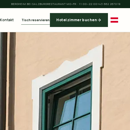
BERGHEIM BEI SALZBURG
RESTAURANT MO–FR · 11:00–22:00
+43 662 267019
Kontakt
Hotelzimmer buchen
Tisch reservieren