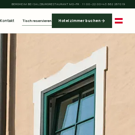
BERGHEIM BEI SALZBURG
RESTAURANT MO–FR · 11:00–22:00
+43 662 267019
Kontakt
Hotelzimmer buchen
Tisch reservieren